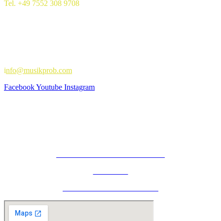
Tel. +49 7552 308 9708
oder schreib uns:
i
nfo@musikprob.com
Facebook
Youtube
Instagram
IMPRESSUM
HAUSORDNUNG
AGB
DATENSCHUTZERKLÄRUNG
COOKIES
WIDERRUFSBELEHRUNG