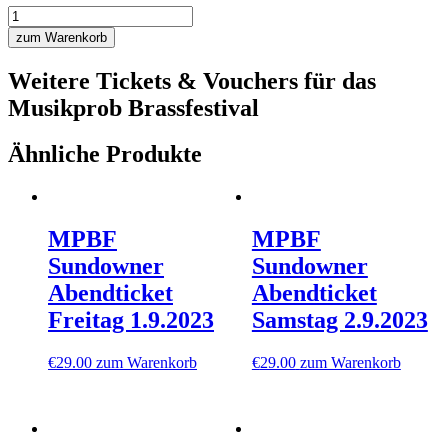
MPBF
Tagesticket
zum Warenkorb
Samstag
2.9.2023
Weitere Tickets & Vouchers für das
Menge
Musikprob Brassfestival
Ähnliche Produkte
MPBF
MPBF
Sundowner
Sundowner
Abendticket
Abendticket
Freitag 1.9.2023
Samstag 2.9.2023
€
29.00
zum Warenkorb
€
29.00
zum Warenkorb