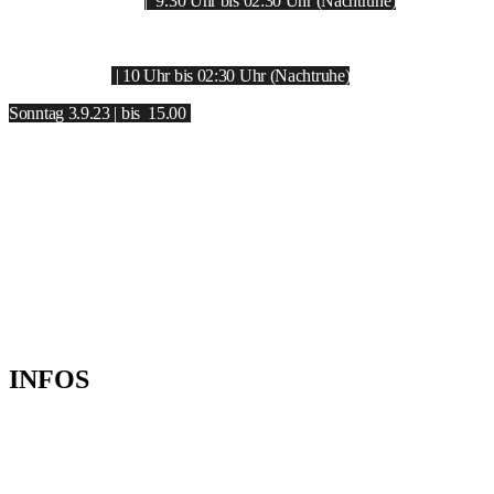
Donnerstag 31.8.23
| 9.30 Uhr bis 02:30 Uhr (Nachtruhe)
Freitag 1.9.23
| 10 Uhr b
is 02:30 Uhr (Nachtruhe)
Samstag 2.9.23
| 10 Uhr bis 02:30 Uhr (Nachtruhe)
Sonntag 3.9.23 | bis 15.00
SEEPARK PFULLENDORF
LITZELBACHERWEG | 88630 PFULLENDORF
INFOS
Ruf uns an: