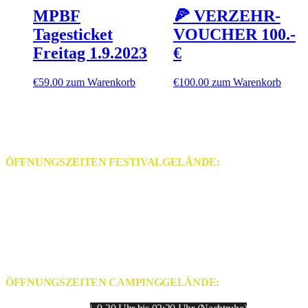
MPBF
🍕 VERZEHR-
Tagesticket
VOUCHER 100.-
Freitag 1.9.2023
€
€
59.00
zum Warenkorb
€
100.00
zum Warenkorb
ÖFFNUNGSZEITEN FESTIVALGELÄNDE:
Donnerstag 31.8.23 | 15 Uhr bis 01:30 Uhr
Freitag 1.9.23 | 13 Uhr bis 01:30 Uhr
Samstag 2.9.23 | 11 Uhr bis 01:30 Uhr
Sonntag 3.9.23 | 10 Uhr bis 17.30 Uhr
ÖFFNUNGSZEITEN CAMPINGGELÄNDE: