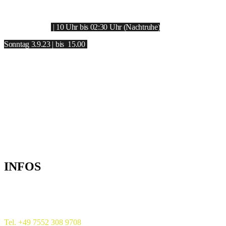
Freitag 1.9.23
| 10 Uhr b
is 02:30 Uhr (Nachtruhe)
Samstag 2.9.23
| 10 Uhr bis 02:30 Uhr (Nachtruhe)
Sonntag 3.9.23 | bis 15.00
SEEPARK PFULLENDORF
LITZELBACHERWEG | 88630 PFULLENDORF
INFOS
Ruf uns an:
Tel. +49 7552 308 9708