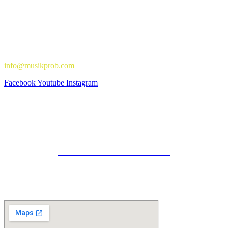
oder schreib uns:
i
nfo@musikprob.com
Facebook
Youtube
Instagram
IMPRESSUM
HAUSORDNUNG
AGB
DATENSCHUTZERKLÄRUNG
COOKIES
WIDERRUFSBELEHRUNG